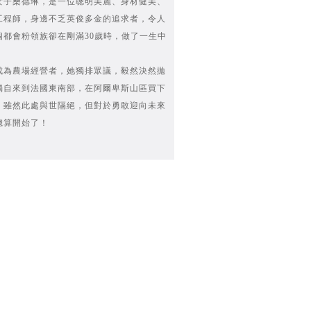
女子桑德琳，是一位聰明美麗、身材健美、
工程師，身邊不乏英俊多金的追求者，令人
個都會粉領族卻在剛滿30歲時，做了一生中
成為農場經營者，她獨排眾議，毅然決然拋
獨自來到法國東南部，在阿爾卑斯山區買下
。雖然此處與世隔絕，但對於勇敢迎向未來
總算開始了！