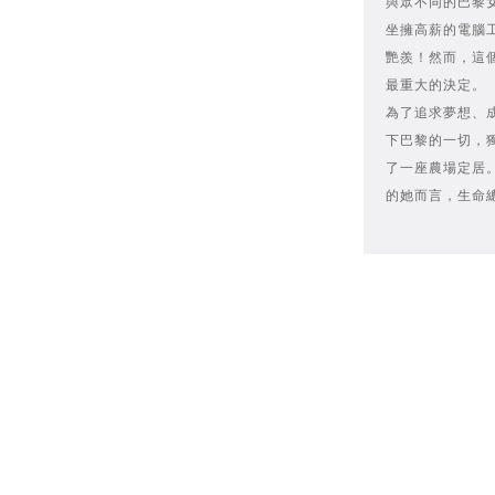
與眾不同的巴黎
坐擁高薪的電腦
艷羨！然而，這
最重大的決定。
為了追求夢想、
下巴黎的一切，
了一座農場定居
的她而言，生命